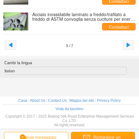
Contattaci
Acciaio inossidabile laminato a freddo/trafilato a
freddo di ASTM convoglia senza cuciture per energia
nucleare
Contattaci
5 / 7
Cambi la lingua
Italian
Casa
|
About Us
|
Contact Us
|
Mappa del sito
|
Privacy Policy
Vista da tavolino
Copyright © 2017 - 2025 Beijing Silk Road Enterprise Management Services
Co.,LTD.
All rights reserved.
Invia messaggio
Richiedere un