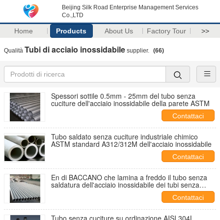
Beijing Silk Road Enterprise Management Services
Co.,LTD
Home
Products
About Us
Factory Tour
>>
Tubi di acciaio inossidabile
Qualità
supplier.
(66)
Spessori sottile 0.5mm - 25mm del tubo senza
cuciture dell'acciaio inossidabile della parete ASTM
Contattaci
Tubo saldato senza cuciture industriale chimico
ASTM standard A312/312M dell'acciaio inossidabile
Contattaci
En di BACCANO che lamina a freddo il tubo senza
saldatura dell'acciaio inossidabile dei tubi senza
cuciture di 317l ss
Contattaci
Tubo senza cuciture su ordinazione AISI 304L