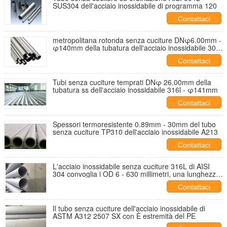
SUS304 dell'acciaio inossidabile di programma 120
Contattaci
metropolitana rotonda senza cuciture DNφ6.00mm -
φ140mm della tubatura dell'acciaio inossidabile 304
316L
Contattaci
Tubi senza cuciture temprati DNφ 26.00mm della
tubatura ss dell'acciaio inossidabile 316l - φ141mm
Contattaci
Spessori termoresistente 0.89mm - 30mm del tubo
senza cuciture TP310 dell'acciaio inossidabile A213
Contattaci
L'acciaio inossidabile senza cuciture 316L di AISI
304 convoglia i OD 6 - 630 millimetri, una lunghezza
di 5 - 6 m.
Contattaci
Il tubo senza cuciture dell'acciaio inossidabile di
ASTM A312 2507 SX con È estremità del PE