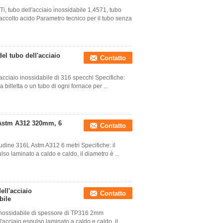
i, tubo dell'acciaio inossidabile 1,4571, tubo
ccolto acido Parametro tecnico per il tubo senza
l tubo dell'acciaio
Contatto
'acciaio inossidabile di 316 specchi Specifiche:
 billetta o un tubo di ogni fornace per ...
i Astm A312 320mm, 6
Contatto
tudine 316L Astm A312 6 metri Specifiche: il
lso laminato a caldo e caldo, il diametro è ...
ell'acciaio
Contatto
bile
o inossidabile di spessore di TP316 2mm
d'acciaio espulso laminato a caldo e caldo, il ...