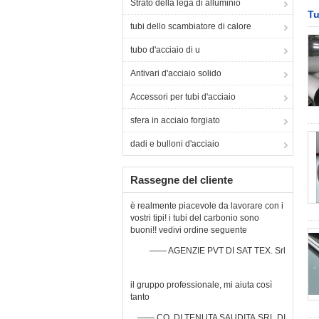
Strato della lega di alluminio
Tu
tubi dello scambiatore di calore
tubo d'acciaio di u
Antivari d'acciaio solido
Accessori per tubi d'acciaio
sfera in acciaio forgiato
dadi e bulloni d'acciaio
Rassegne del cliente
è realmente piacevole da lavorare con i
vostri tipi! i tubi del carbonio sono
buoni!! vedivi ordine seguente
—— AGENZIE PVT DI SAT TEX. Srl
il gruppo professionale, mi aiuta così
tanto
—— CO. DI TENUTA SAUDITA SRL DI