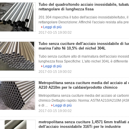
Tubo del quadro/tondo acciaio inossidabile, tubatu
rettangolare di lunghezza fissa
201 304 rispecchia il tubo dell'acciaio inossidabile/tubo, il
rettangolare Descrizione: Affinchè l'acciaio resista alla pres
Leggi di più
2017-03-15 19:00:02
Tubo senza cuciture dell'acciaio inossidabile di l
marina l'alto Ni 10,5% del nichel 304L
Tubo senza cuciture alto di marinatura dell'acciaio inossi
lunghezza fissa Specifiche: L'alto nichel 304L è differente 
Leggi di più
2017-03-15 19:00:02
Metropolitana senza cuciture media del acciaio a
A210 A210m per le caldaie/prodotto chimico
Metropolitana senza cuciture media del acciaio al carbon
chimico Dettaglio rapido: Norma: ASTM A210/A210M (ASM
e di ...
Leggi di più
2017-03-15 19:00:02
metropolitana senza cuciture 1,4571 6mm trafilati
dell'acciaio inossidabile 316Ti per le industrie