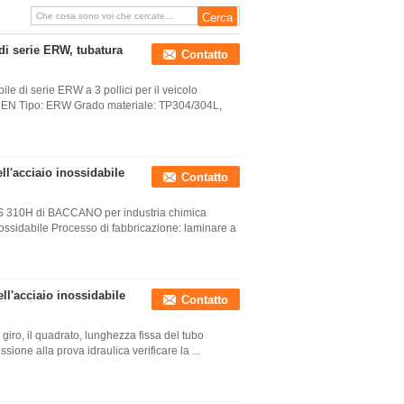
6.00mm - Φ 610 millimetri
di serie ERW, tubatura
Contatto
le di serie ERW a 3 pollici per il veicolo
, EN Tipo: ERW Grado materiale: TP304/304L,
l'acciaio inossidabile
Contatto
10S 310H di BACCANO per industria chimica
inossidabile Processo di fabbricazione: laminare a
ll'acciaio inossidabile
Contatto
l giro, il quadrato, lunghezza fissa del tubo
ssione alla prova idraulica verificare la ...