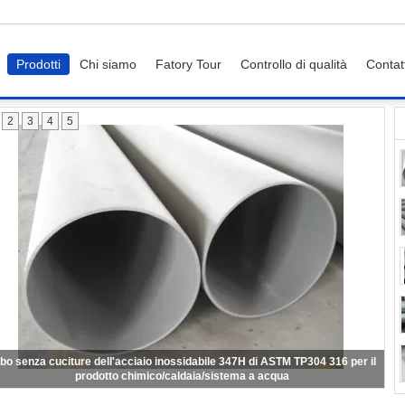
Prodotti
Chi siamo
Fatory Tour
Controllo di qualità
Contat
2
3
4
5
bo senza cuciture dell'acciaio inossidabile 347H di ASTM TP304 316 per il
prodotto chimico/caldaia/sistema a acqua