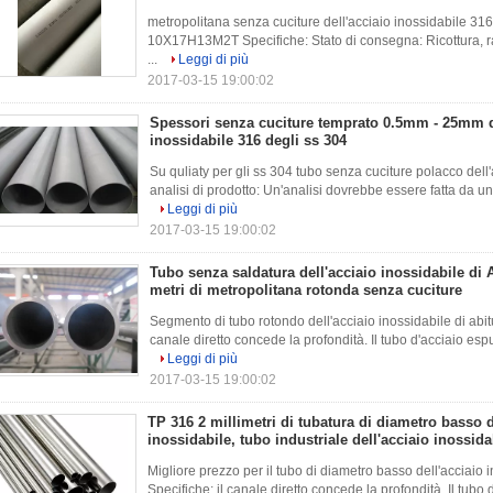
metropolitana senza cuciture dell'acciaio inossidabile 316T
10X17H13M2T Specifiche: Stato di consegna: Ricottura, ra
...
Leggi di più
2017-03-15 19:00:02
Spessori senza cuciture temprato 0.5mm - 25mm de
inossidabile 316 degli ss 304
Su quliaty per gli ss 304 tubo senza cuciture polacco dell
analisi di prodotto: Un'analisi dovrebbe essere fatta da una
Leggi di più
2017-03-15 19:00:02
Tubo senza saldatura dell'acciaio inossidabile d
metri di metropolitana rotonda senza cuciture
Segmento di tubo rotondo dell'acciaio inossidabile di abi
canale diretto concede la profondità. Il tubo d'acciaio espu
Leggi di più
2017-03-15 19:00:02
TP 316 2 millimetri di tubatura di diametro basso d
inossidabile, tubo industriale dell'acciaio inossida
Migliore prezzo per il tubo di diametro basso dell'acciai
Specifiche: il canale diretto concede la profondità. Il tubo 