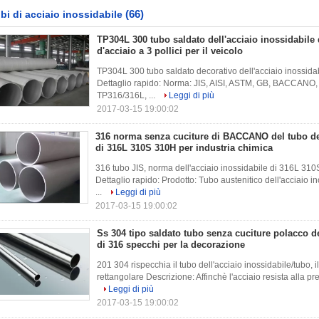
(66)
bi di acciaio inossidabile
TP304L 300 tubo saldato dell'acciaio inossidabile 
d'acciaio a 3 pollici per il veicolo
TP304L 300 tubo saldato decorativo dell'acciaio inossidabi
Dettaglio rapido: Norma: JIS, AISI, ASTM, GB, BACCANO
TP316/316L, ...
Leggi di più
2017-03-15 19:00:02
316 norma senza cuciture di BACCANO del tubo del
di 316L 310S 310H per industria chimica
316 tubo JIS, norma dell'acciaio inossidabile di 316L 3
Dettaglio rapido: Prodotto: Tubo austenitico dell'acciaio 
...
Leggi di più
2017-03-15 19:00:02
Ss 304 tipo saldato tubo senza cuciture polacco de
di 316 specchi per la decorazione
201 304 rispecchia il tubo dell'acciaio inossidabile/tubo, i
rettangolare Descrizione: Affinchè l'acciaio resista alla pre
Leggi di più
2017-03-15 19:00:02