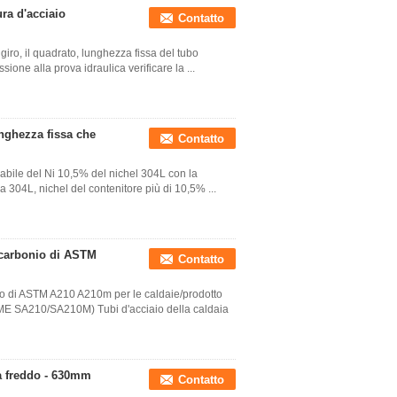
ra d'acciaio
Contatto
 giro, il quadrato, lunghezza fissa del tubo
sione alla prova idraulica verificare la ...
unghezza fissa che
Contatto
dabile del Ni 10,5% del nichel 304L con la
a 304L, nichel del contenitore più di 10,5% ...
l carbonio di ASTM
Contatto
io di ASTM A210 A210m per le caldaie/prodotto
E SA210/SA210M) Tubi d'acciaio della caldaia
 a freddo - 630mm
Contatto