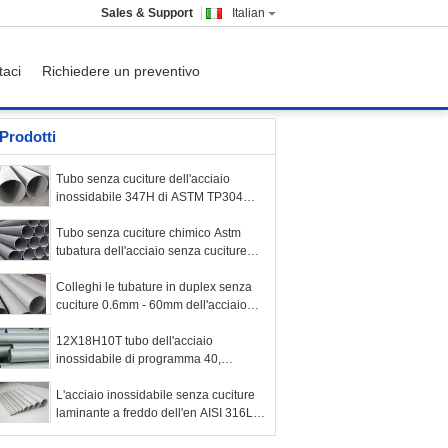
Sales & Support
Italian
taci
Richiedere un preventivo
Prodotti
Tubo senza cuciture dell'acciaio
inossidabile 347H di ASTM TP304
316 per il prodotto
chimico/caldaia/sistema a acqua
Tubo senza cuciture chimico Astm
tubatura dell'acciaio senza cuciture
TP316/316L di A312 dell'acciaio
inossidabile
Colleghi le tubature in duplex senza
cuciture 0.6mm - 60mm dell'acciaio
inossidabile 2205 S31803 trafilati a
freddo/rotolati
12X18H10T tubo dell'acciaio
inossidabile di programma 40,
tubatura inossidabile senza cuciture
per petrolio
L'acciaio inossidabile senza cuciture
laminante a freddo dell'en AISI 316L
317L di BACCANO convoglia Φ