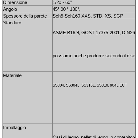
Dimensione
1/2» - 60"
Angolo
45° 90 ° 180°
,
Spessore della parete
Sch5-Sch160 XXS, STD, XS, SGP
Standard
ASME B16.9, GOST 17375-2001, DIN2605
possiamo anche produrre secondo il disegno 
Materiale
SS304, SS304L, SS316L, SS310, 904L ECT
Imballaggio
Casi di legno, pallet di legno, o contenitore