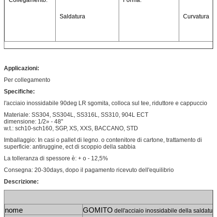
Saldatura
Curvatura
Applicazioni:
Per collegamento
Specifiche:
l'acciaio inossidabile 90deg LR sgomita, colloca sul tee, riduttore e cappuccio
Materiale: SS304, SS304L, SS316L, SS310, 904L ECT
dimensione: 1/2» - 48"
w.t.: sch10-sch160, SGP, XS, XXS, BACCANO, STD
Imballaggio: In casi o pallet di legno. o contenitore di cartone, trattamento di
superficie: antiruggine, ect di scoppio della sabbia
La tolleranza di spessore è: + o - 12,5%
Consegna: 20-30days, dopo il pagamento ricevuto dell'equilibrio
Descrizione:
nome
GOMITO
 dell'acciaio inossidabile della saldatura