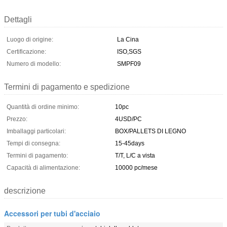
Dettagli
Luogo di origine:
La Cina
Certificazione:
ISO,SGS
Numero di modello:
SMPF09
Termini di pagamento e spedizione
Quantità di ordine minimo:
10pc
Prezzo:
4USD/PC
Imballaggi particolari:
BOX/PALLETS DI LEGNO
Tempi di consegna:
15-45days
Termini di pagamento:
T/T, L/C a vista
Capacità di alimentazione:
10000 pc/mese
descrizione
Accessori per tubi d'acciaio