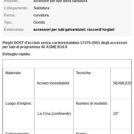
Prodotto:
accessori per tubi della saldatura
Collegamento::
Saldatura
Forma::
curvatura
Tipo::
Gomito
accessori per tubi galvanizzati
raccordi forgiati
Evidenziare:
,
Pieghi GOST d'acciaio senza cuciture/saldato 17375-2001 degli accessori
per tubi di programma 40 ASME B16.9
Dettaglio rapido:
Materiale:
Tecniche:
Acciaio inossidabile
SEAMLESS
Luogo d'origine:
Numero di modello:
 La Cina (continente)
10"
Collegamento:
Forma: