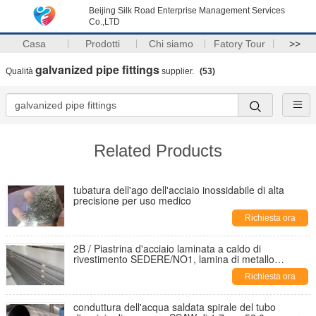
Beijing Silk Road Enterprise Management Services
Co.,LTD
Casa
Prodotti
Chi siamo
Fatory Tour
>>
galvanized pipe fittings
Qualità
supplier.
(53)
Related Products
tubatura dell'ago dell'acciaio inossidabile di alta
precisione per uso medico
Richiesta ora
2B / Piastrina d'acciaio laminata a caldo di
rivestimento SEDERE/NO1, lamina di metallo
dell'acciaio inossidabile di 110mm - di 0.3mm
Richiesta ora
conduttura dell'acqua saldata spirale del tubo