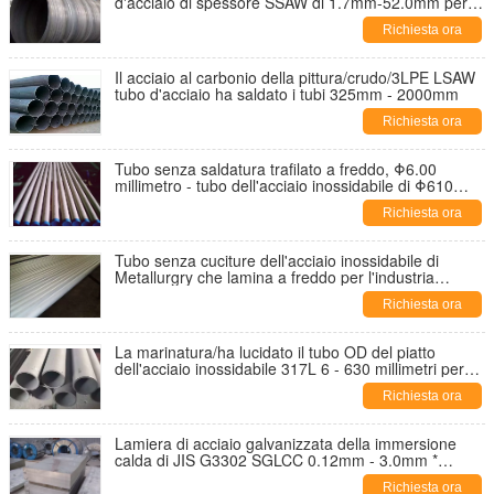
d'acciaio di spessore SSAW di 1.7mm-52.0mm per
trasporto
Richiesta ora
Il acciaio al carbonio della pittura/crudo/3LPE LSAW
tubo d'acciaio ha saldato i tubi 325mm - 2000mm
Richiesta ora
Tubo senza saldatura trafilato a freddo, Φ6.00
millimetro - tubo dell'acciaio inossidabile di Φ610
millimetro Astm
Richiesta ora
Tubo senza cuciture dell'acciaio inossidabile di
Metallurgry che lamina a freddo per l'industria
chimica
Richiesta ora
La marinatura/ha lucidato il tubo OD del piatto
dell'acciaio inossidabile 317L 6 - 630 millimetri per
petrolio
Richiesta ora
Lamiera di acciaio galvanizzata della immersione
calda di JIS G3302 SGLCC 0.12mm - 3.0mm *
1250mm
Richiesta ora