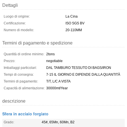
Dettagli
Luogo di origine:
La Cina
Certificazione:
ISO SGS BV
Numero di modello:
20-110MM
Termini di pagamento e spedizione
Quantità di ordine minimo:
2tons
Prezzo:
negotiable
Imballaggi particolari:
DAL TAMBURO TESSUTO DI BAGS/IRON
Tempi di consegna:
7-15 IL GIORNO E DIPENDE DALLA QUANTITÀ
Termini di pagamento:
T/T, L/C A VISTA
Capacità di alimentazione:
30000mt/Year
descrizione
Sfera in acciaio forgiato
Grado:
45#, 65Mn, 60Mn, B2