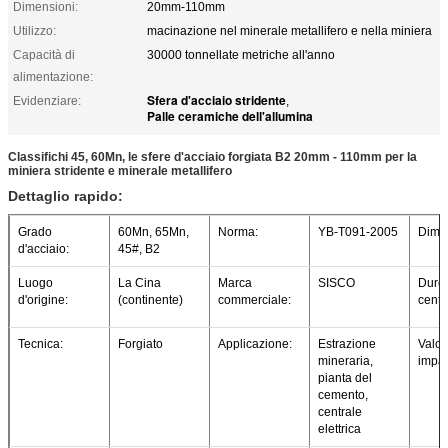
Dimensioni:
20mm-110mm
Utilizzo:
macinazione nel minerale metallifero e nella miniera
Capacità di
30000 tonnellate metriche all'anno
alimentazione:
Sfera d'acciaio stridente
Evidenziare:
,
Palle ceramiche dell'allumina
Classifichi 45, 60Mn, le sfere d'acciaio forgiata B2 20mm - 110mm per la
miniera stridente e minerale metallifero
Dettaglio rapido:
Grado
60Mn, 65Mn,
Norma:
YB-T091-2005
Dimen
d'acciaio:
45#, B2
Luogo
La Cina
Marca
SISCO
Durez
d'origine:
(continente)
commerciale:
centr
Tecnica:
Forgiato
Applicazione:
Estrazione
Valor
mineraria,
impat
pianta del
cemento,
centrale
elettrica