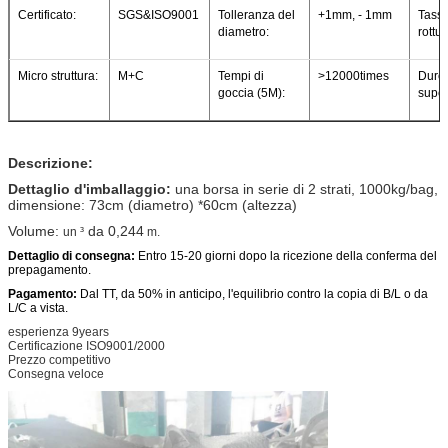
Certificato:
SGS&ISO9001
Tolleranza del
+1mm, - 1mm
Tasso
diametro:
rottur
Micro struttura:
M+C
Tempi di
>12000times
Durez
goccia (5M):
super
Descrizione:
Dettaglio d'imballaggio:
una borsa in serie di 2 strati, 1000kg/bag,
dimensione: 73cm (diametro) *60cm (altezza)
Volume:
da
0,244
un ³
m.
Dettaglio di consegna:
Entro 15-20 giorni dopo la ricezione della conferma del
prepagamento.
Pagamento:
Dal TT, da 50% in anticipo, l'equilibrio contro la copia di B/L o da
L/C a vista.
esperienza 9years
Certificazione ISO9001/2000
Prezzo competitivo
Consegna veloce