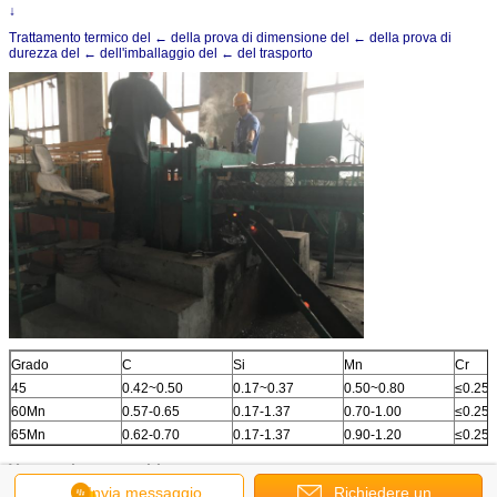
↓
Trattamento termico del ← della prova di dimensione del ← della prova di
durezza del ← dell'imballaggio del ← del trasporto
Grado
C
Si
Mn
Cr
45
0.42~0.50
0.17~0.37
0.50~0.80
≤0.25
60Mn
0.57-0.65
0.17-1.37
0.70-1.00
≤0.25
65Mn
0.62-0.70
0.17-1.37
0.90-1.20
≤0.25
Vantaggio competitivo:
Invia messaggio
Richiedere un