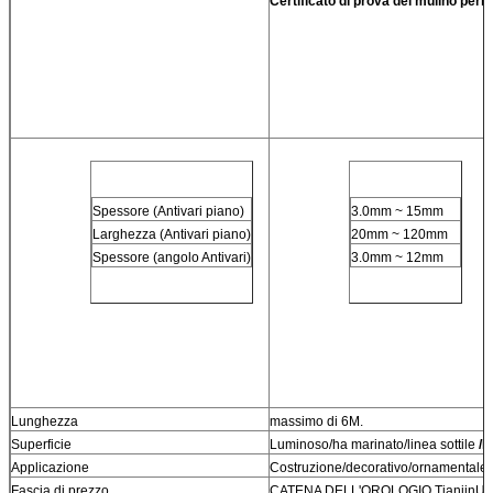
Certificato di prova del mulino per
Spessore (Antivari piano)
3.0mm ~ 15mm
Larghezza (Antivari piano)
20mm ~ 120mm
Spessore (angolo Antivari)
3.0mm ~ 12mm
Lunghezza
massimo di 6M.
Superficie
Luminoso/ha marinato/linea sottile 
/M
Applicazione
Costruzione/decorativo/ornamentale
Fascia di prezzo
CATENA DELL'OROLOGIO TianjinU