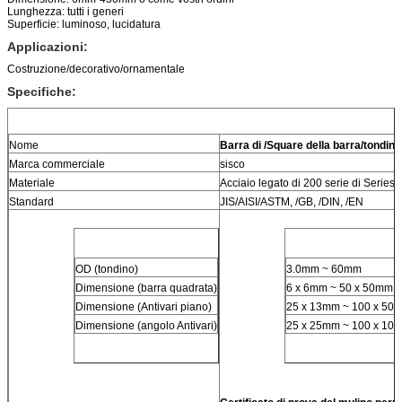
Lunghezza: tutti i generi
Superficie: luminoso, lucidatura
Applicazioni:
Costruzione/decorativo/ornamentale
Specifiche:
Nome
Barra di /Square della barra/tondino 
Marca commerciale
sisco
Materiale
Acciaio legato di 200 serie di Series
Standard
JIS/AISI/ASTM, /GB, /DIN, /EN
OD (tondino)
3.0mm ~ 60mm
Dimensione (barra quadrata)
6 x 6mm ~ 50 x 50mm
Dimensione (Antivari piano)
25 x 13mm ~ 100 x 50
Dimensione (angolo Antivari)
25 x 25mm ~ 100 x 10