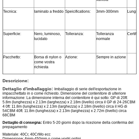
Tecnica:
laminato a freddo
Speicifications:
3mm-300mm
Lungh
Superficie:
Nero, luminoso,
Tolleranza:
Tolleranza
Certifi
lucidato
normale
Pacchetto:
Borsa di nylon o
Azione:
Sempre in azione
come vostra
richiesta
Descrizione:
Dettaglio d'imballaggio:
Imballaggio di serie dell'esportazione in
impacchettato in o come richiesto. Dimensione del contenitore di ulteriore
informazione: La dimensione interna del contenitore è qui sotto: GP di 20ft:
5.8m (lunghezza) x 2.13m (larghezza) x 2.18m (livello) circa il GP di 24-26CBM
4 0ft: 11.8m (lunghezza) x 2.13m (larghezza) x 2.18m (livello) circa il HG di
54CBM 40ft: 11.8m (lunghezza) x 2.13m (larghezza) x 2.72m (livello) circa
68CBM
Dettaglio di consegna:
Entro 5-20 giorni dopo la ricezione della conferma del
prepagamento
Materiale: 40Cr, 40CrMo ecc
Dimensione: 6mm-450mm o come vostri ordini