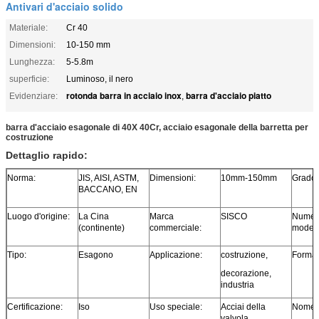
Antivari d'acciaio solido
Materiale:
Cr 40
Dimensioni:
10-150 mm
Lunghezza:
5-5.8m
superficie:
Luminoso, il nero
rotonda barra in acciaio inox
barra d'acciaio piatto
Evidenziare:
,
barra d'acciaio esagonale di 40X 40Cr, acciaio esagonale della barretta per
costruzione
Dettaglio rapido:
Norma:
JIS, AISI, ASTM,
Dimensioni:
10mm-150mm
Grado:
BACCANO, EN
Luogo d'origine:
La Cina
Marca
SISCO
Numero
(continente)
commerciale:
modell
Tipo:
Esagono
Applicazione:
costruzione,
Forma:
decorazione,
industria
Certificazione:
Iso
Uso speciale:
Acciai della
Nome d
valvola