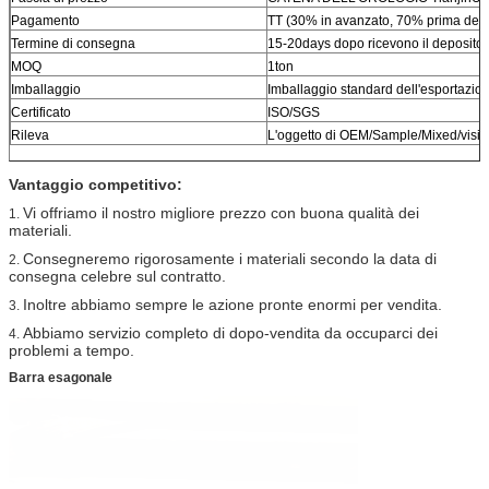
Pagamento
TT (30% in avanzato, 70% prima dell
Termine di consegna
15-20days dopo ricevono il deposito 
MOQ
1ton
Imballaggio
Imballaggio standard dell'esportazio
Certificato
ISO/SGS
Rileva
L'oggetto di OEM/Sample/Mixed/visita
Vantaggio competitivo:
Vi offriamo il nostro migliore prezzo con buona qualità dei
1.
materiali.
Consegneremo rigorosamente i materiali secondo la data di
2.
consegna celebre sul contratto.
Inoltre abbiamo sempre le azione pronte enormi per vendita.
3.
Abbiamo servizio completo di dopo-vendita da occuparci dei
4.
problemi a tempo.
Barra esagonale