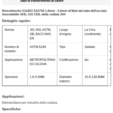
tubo di trasferimento di calore
Rivestimento S31803 S32750 1.6mm - 5.0mm di Matt del tubo dell'acciaio
inossidabile 304L 316 316L della caldaia 304
Dettaglio rapido:
Norma:
JIS, AISI, ASTM,
Luogo
La Cina
M
GB, BACCANO,
d'origine:
(continente)
co
EN
Numero di
ASTM A249
Tipo:
Saldato
G
modello:
d'
Applicazione:
METROPOLITANA
Certificazione:
Iso
Li
DI CALDAIA
de
sa
Spessore:
1.6-5.0MM
Diametro
15.9-139.8MM
esterno:
Applicazioni:
Metropolitana per industria della caldaia
Specifiche: