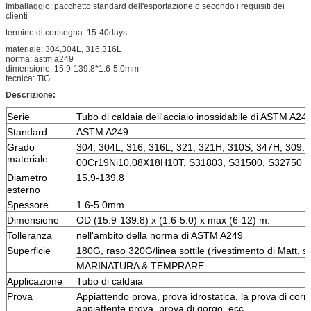
Imballaggio: pacchetto standard dell'esportazione o secondo i requisiti dei
clienti
termine di consegna: 15-40days
materiale: 304,304L, 316,316L
norma: astm a249
dimensione: 15.9-139.8*1.6-5.0mm
tecnica: TIG
Descrizione:
Serie
Tubo di caldaia dell'acciaio inossidabile di ASTM A24
Standard
ASTM A249
Grado
304, 304L, 316, 316L, 321, 321H, 310S, 347H, 309.
materiale
00Cr19Ni10,08X18H10T, S31803, S31500, S32750
Diametro
15.9-139.8
esterno
Spessore
1.6-5.0mm
Dimensione
OD (15.9-139.8) x (1.6-5.0) x max (6-12) m.
Tolleranza
nell'ambito della norma di ASTM A249
Superficie
180G, raso 320G/linea sottile (rivestimento di Matt, sp
MARINATURA & TEMPRARE
Applicazione
Tubo di caldaia
Prova
Appiattendo prova, prova idrostatica, la prova di corr
appiattente prova, prova di gorgo, ecc