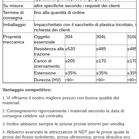
Su misura
altre specifiche secondo i requisiti dei clienti
Termine di
fino alla quantità di ordine
consegna
Imballaggio
Impacchettato con il sacchetto di plastica tricottato, i
richiesta dei clienti.
Proprietà
Oggetto
304
304L
316L
meccanica
essenziale
Resistenza alla
≥520
≥485
≥485
trazione
Carico di
≥205
≥170
≥170
snervamento
Estensione
≥35%
≥35%
≥35%
Durezza (HV)
<90>
<90>
<90>
Vantaggio competitivo:
Vi offriamo il nostro migliore prezzo con buona qualità dei
1.
materiali.
Consegneremo rigorosamente i materiali secondo la data di
2.
consegna celebre sul contratto.
Inoltre abbiamo sempre le azione pronte enormi per vendita.
3.
Abbiamo avanzato le attrezzature di NDT per le prove quale la
4.
prova del flusso turbolento, prova ultrasonica, prova idraulica ecc.