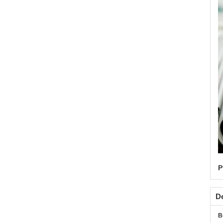
P
De
B