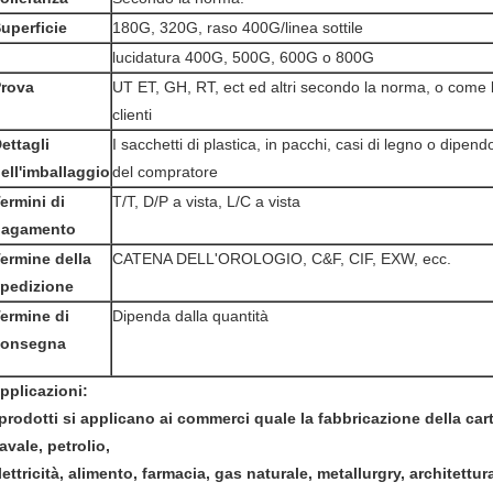
uperficie
180G, 320G, raso 400G/linea sottile
lucidatura 400G, 500G, 600G o 800G
rova
UT ET, GH, RT, ect ed altri secondo la norma, o come l
clienti
ettagli
I sacchetti di plastica, in pacchi, casi di legno o dipend
ell'imballaggio
del compratore
ermini di
T/T, D/P a vista, L/C a vista
pagamento
ermine della
CATENA DELL'OROLOGIO, C&F, CIF, EXW, ecc.
pedizione
ermine di
Dipenda dalla quantità
consegna
pplicazioni:
 prodotti si applicano ai commerci quale la fabbricazione della cart
avale, petrolio,
lettricità, alimento, farmacia, gas naturale, metallurgry, architettu