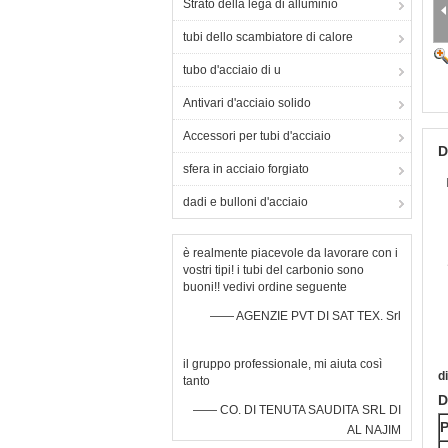
Strato della lega di alluminio
tubi dello scambiatore di calore
tubo d'acciaio di u
Antivari d'acciaio solido
Accessori per tubi d'acciaio
D
sfera in acciaio forgiato
dadi e bulloni d'acciaio
è realmente piacevole da lavorare con i
vostri tipi! i tubi del carbonio sono
buoni!! vedivi ordine seguente
—— AGENZIE PVT DI SAT TEX. Srl
il gruppo professionale, mi aiuta così
d
tanto
D
—— CO. DI TENUTA SAUDITA SRL DI
P
AL NAJIM