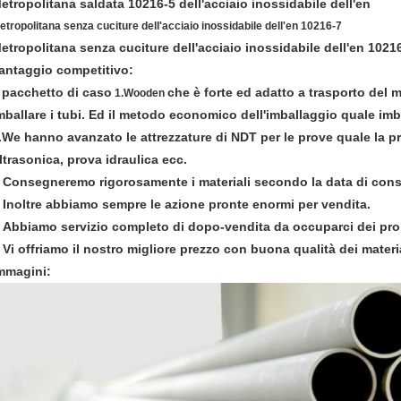
etropolitana saldata 10216-5 dell'acciaio inossidabile dell'en
etropolitana senza cuciture dell'acciaio inossidabile dell'en 10216-7
etropolitana senza cuciture dell'acciaio inossidabile dell'en 1021
antaggio competitivo:
l pacchetto di caso
che è forte ed adatto a trasporto del 
1.Wooden
mballare i tubi. Ed il metodo economico dell'imballaggio quale imb
.We hanno avanzato le attrezzature di NDT per le prove quale la p
ltrasonica, prova idraulica ecc.
Consegneremo rigorosamente i materiali secondo la data di cons
.
Inoltre abbiamo sempre le azione pronte enormi per vendita.
.
Abbiamo servizio completo di dopo-vendita da occuparci dei pro
.
Vi offriamo il nostro migliore prezzo con buona qualità dei materia
.
mmagini: