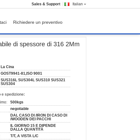
Sales & Support
Italian
taci
Richiedere un preventivo
 per il sistema a acqua
dabile di spessore di 316 2Mm
La Cina
GOST9941-81,ISO 9001
SUS316L SUS304L SUS310 SUS321
SUS304
 e spedizione:
nimo:
500kgs
negotiable
DAL CASO DI /IRON DI CASO DI
/WOODEN DEI PACCHI
IL GIORNO 15 E DIPENDE
DALLA QUANTITÀ
:
T/T, A VISTA L/C