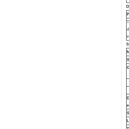
D
P
T
d
i
S
S
G
D
e
S
T