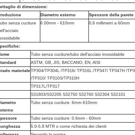
ettaglio di dimensione:
roduzione
Diametro esterno
Spessore della parete
ubo senza cuciture
6.00mm - 610mm
0,6 millimetri a 60mm
ell'acciaio
nossidabile
pecifiche:
Nome
Tubo senza cuciture/tubo dell'acciaio inossidabile
tandard
ASTM, GB, JIS, BACCANO, EN, AISI
rado materiale
TP304/TP304L /TP316/ TP316L /TP347/ TP347H /TP
/TP310/ TP310S/TP310H
TP317L/TP317
S31803/S32205 S32750 S32760 S32304 S32101
iametro
Tubo senza cuciture: 6mm-610mm
sterno
pessore
Tubo senza cuciture: 0.6mm - 60mm
Lunghezza
5.0-5.8 MTR o come richiesta dei clienti
olleranza
Secondo la norma.