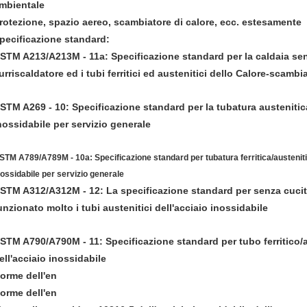
mbientale
rotezione, spazio aereo, scambiatore di calore, ecc. estesamente
pecificazione standard:
STM A213/A213M - 11a: Specificazione standard per la caldaia senz
urriscaldatore ed i tubi ferritici ed austenitici dello Calore-scambi
STM A269 - 10: Specificazione standard per la tubatura austenitica
nossidabile per servizio generale
STM A789/A789M - 10a: Specificazione standard per tubatura ferritica/austenitic
nossidabile per servizio generale
STM A312/A312M - 12: La specificazione standard per senza cucitu
unzionato molto i tubi austenitici dell'acciaio inossidabile
STM A790/A790M - 11: Specificazione standard per tubo ferritico/a
ell'acciaio inossidabile
orme dell'en
orme dell'en