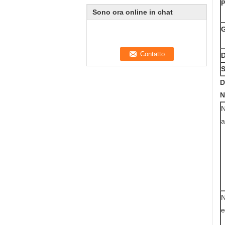
P
Sono ora online in chat
G
D
S
D
N
a
e