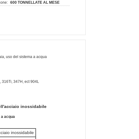
ione:
600 TONNELLATE AL MESE
aia, uso del sistema a acqua
, 316Ti, 347H, ect 904L
ll'acciaio inossidabile
a a acqua
ciaio inossidabile