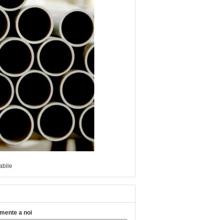
abile
tamente a noi