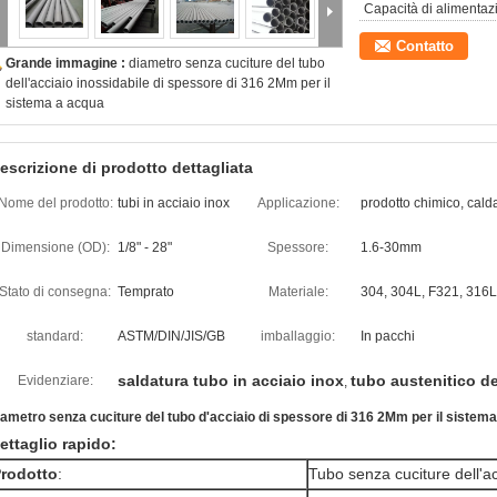
Capacità di alimentaz
Contatto
Grande immagine :
diametro senza cuciture del tubo
dell'acciaio inossidabile di spessore di 316 2Mm per il
sistema a acqua
escrizione di prodotto dettagliata
Nome del prodotto:
tubi in acciaio inox
Applicazione:
prodotto chimico, cald
Dimensione (OD):
1/8" - 28"
Spessore:
1.6-30mm
Stato di consegna:
Temprato
Materiale:
304, 304L, F321, 316L
standard:
ASTM/DIN/JIS/GB
imballaggio:
In pacchi
saldatura tubo in acciaio inox
tubo austenitico de
Evidenziare:
,
iametro senza cuciture del tubo d'acciaio di spessore di 316 2Mm per il sistem
ettaglio rapido:
rodotto
:
Tubo senza cuciture dell'ac