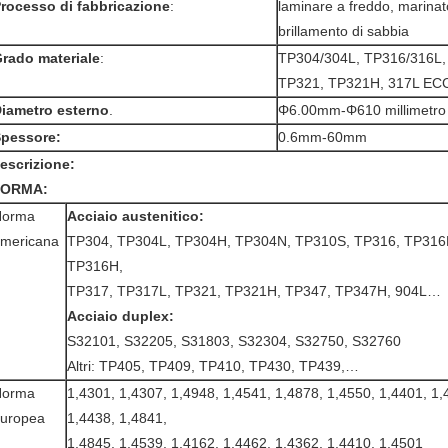
rocesso di fabbricazione
:
laminare a freddo, marinat
brillamento di sabbia
rado materiale
:
TP304/304L, TP316/316L,
TP321, TP321H, 317L EC
iametro esterno
.
Φ6.00mm-Φ610 millimetro
pessore:
0.6mm-60mm
escrizione:
ORMA:
Norma
Acciaio austenitico:
mericana
TP304, TP304L, TP304H, TP304N, TP310S, TP316, TP316L
TP316H,
TP317, TP317L, TP321, TP321H, TP347, TP347H, 904L…
Acciaio duplex:
S32101, S32205, S31803, S32304, S32750, S32760
Altri: TP405, TP409, TP410, TP430, TP439,…
Norma
1,4301, 1,4307, 1,4948, 1,4541, 1,4878, 1,4550, 1,4401, 1,
uropea
1,4438, 1,4841,
1,4845, 1,4539, 1,4162, 1,4462, 1,4362, 1,4410, 1,4501