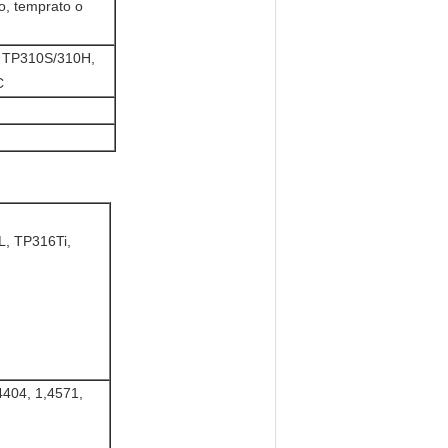
o, temprato o
 TP310S/310H,
C
, TP316Ti,
4404, 1,4571,