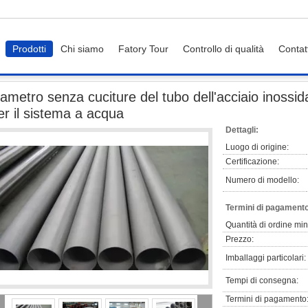
Prodotti
Chi siamo
Fatory Tour
Controllo di qualità
Contat
diametro senza cuciture del tubo dell'acciaio inossidabile di spessore di 316 2Mm
iametro senza cuciture del tubo dell'acciaio inossi
er il sistema a acqua
Dettagli:
Luogo di origine:
Certificazione:
Numero di modello:
Termini di pagamento
Quantità di ordine mi
Prezzo:
Imballaggi particolari:
Tempi di consegna:
Termini di pagamento