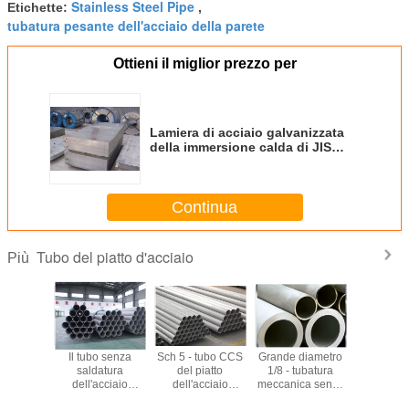
Stainless Steel Pipe
Etichette:
,
tubatura pesante dell'acciaio della parete
Ottieni il miglior prezzo per
Lamiera di acciaio galvanizzata
della immersione calda di JIS
G3302 SGLCC 0.12mm - 3.0mm *
1250mm
Continua
Tubo del piatto d'acciaio
Più
atura/ha
Il tubo senza
Sch 5 - tubo CCS
Grande diametro
Tubo s
il tubo OD
saldatura
del piatto
1/8 - tubatura
cuciture d
iatto
dell'acciaio
dell'acciaio
meccanica senza
dell'ac
cciaio
inossidabile di
inossidabile 304
cuciture senza
inossidabi