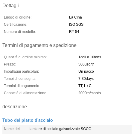
Dettagli
Luogo di origine:
La Cina
Certificazione:
ISO SGS
Numero di modello:
RY-54
Termini di pagamento e spedizione
Quantità di ordine minimo:
1coil o 10tons
Prezzo:
500usd/tn
Imballaggi particolari:
Un pacco
Tempi di consegna:
7-30days
Termini di pagamento:
TT, L / C
Capacità di alimentazione:
2000tn/month
descrizione
Tubo del piatto d'acciaio
Nome del
lamiere di acciaio galvanizzate SGCC