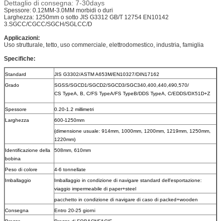
Dettaglio di consegna: 7-30days
Spessore: 0.12MM-3.0MM morbidi o duri
Larghezza: 1250mm o sotto JIS G3312 GB/T 12754 EN10142
3.SGCC/CGCC/SGCH/SGLCC/D
Applicazioni:
Uso strutturale, tetto, uso commerciale, elettrodomestico, industria, famiglia
Specifiche:
Standard
JIS G3302/ASTM A653M/EN10327/DIN17162
Grado
SGSS/SGCD1/SGCD2/SGCD3/SGC340,400,440,490,570/
CS TypeA, B, C/FS TypeA/FS TypeB/DDS TypeA, C/EDDS/DX51D+Z
Spessore
0.20-1.2 millimetri
Larghezza
600-1250mm
(dimensione usuale: 914mm, 1000mm, 1200mm, 1219mm, 1250mm,
1220mm)
Identificazione della
508mm, 610mm
bobina
Peso di colore
4-6 tonnellate
Imballaggio
Imballaggio in condizione di navigare standard dell'esportazione:
viaggio impermeabile di paper+steel
pacchetto in condizione di navigare di caso di packed+wooden
Consegna
Entro 20-25 giorni