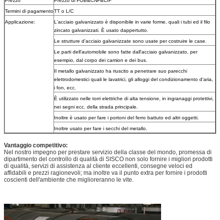
Prezzo
Prezzo di FOB&CNF&CIF
Termini di pagamento
TT o L/C
Applicazione:
L'acciaio galvanizzato è disponibile in varie forme, quali i tubi ed il filo
zincato galvanizzati. È usato dappertutto.
Le strutture d'acciaio galvanizzate sono usate per costruire le case.
Le parti dell'automobile sono fatte dall'acciaio galvanizzato, per
esempio, dal corpo dei camion e dei bus.
Il metallo galvanizzato ha riuscito a penetrare suo parecchi
elettrodomestici quali le lavatrici, gli alloggi del condizionamento d'aria,
i fon, ecc.
È utilizzato nelle torri elettriche di alta tensione, in ingranaggi protettivi,
nei segni ecc. della strada principale.
Inoltre è usato per fare i portoni del ferro battuto ed altri oggetti.
Inoltre usato per fare i secchi del metallo.
Vantaggio competitivo:
Nel nostro impegno per prestare servizio della classe del mondo, promessa di
dipartimento del controllo di qualità di SISCO non solo fornire i migliori prodotti
di qualità, servizi di assistenza al cliente eccellenti, consegne veloci ed
affidabili e prezzi ragionevoli; ma inoltre va il punto extra per fornire i prodotti
coscienti dell'ambiente che miglioreranno le vite.