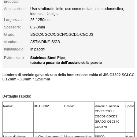
prodotto:
Applicazione:
Uso strutturale, tetto, uso commerciale, elettrodomestico,
industria, famiglia
Larghezza:
25-1250mm
Spessore:
0,2-3mm
Grado:
SGCC/CGCC/CGCH/CGCD1-CGCD3
standard:
ASTM/DIN/JIS/GB
imballaggio:
In pacchi
Stainless Steel Pipe
Evidenziare:
,
tubatura pesante dell'acciaio della parete
Lamiera di acciaio galvanizzata della immersione calda di JIS G3302 SGLCC
0.12mm - 3.0mm * 1250mm
Dettaglio rapido:
Norma:
JIS G3302
Grado:
lamiere di acciaio,
Spessor
CGCC CGCH
CGCD1-CGCD3
GRADO CGC340-
CGC570
Luogo d'origine:
La Cina (continente)
Marca commerciale:
SISCO
Numero 