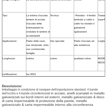
Tipo:
La bobina d'acciaio,
Tecnica:
- Rotolato - il freddo
Trattam
lamiere di acciaio
laminato a caldo e
superfic
d'acciaio della
caldo ha rotolato il
bobina/piatti ha
galvalume
ondulato le lamiere di
/galvanized
acciaio/piatti
Applicazione:
Piatto della nave,
Uso speciale:
Piatto d'acciaio ad
Larghez
uso strutturale, tetto,
alta resistenza
uso commerciale,
famiglia
Lunghezza:
bobina
colore:
qualsiasi colore
MODELL
NESSU
certificazione:
Iso 9001
Descrizione:
Imballaggio in condizione di navigare dell'esportazione standard: 4 bande
in acciaio, anelli scanalati in metallo
dell'occhio e 4 bande circonferenziali
galvanizzati sui bordi interni ed esterni, metallo galvanizzato & disco
di carta impermeabile di protezione della parete, metallo
galvanizzato & carta impermeabile intorno alla circonferenza