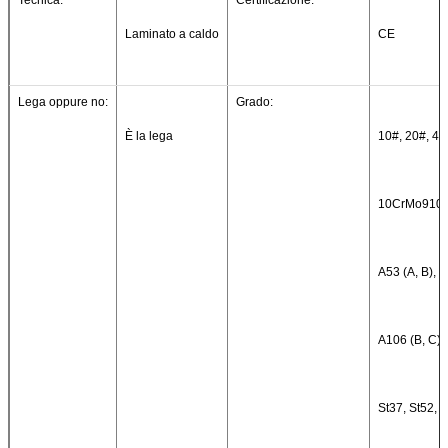
Laminato a caldo
CE
Lega oppure no:
Grado:
È la lega
10#, 20#, 45
10CrMo910,
A53 (A, B),
A106 (B, C), 
St37, St52, 