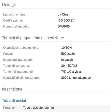
Dettagli
Luogo di origine:
La Cina
Certificazione:
ISO SGS BV
Numero di modello:
SMAP05
Termini di pagamento e spedizione
Quantità di ordine minimo:
10 TON
Prezzo:
500usd/tn
Imballaggi particolari:
In pacchi
Tempi di consegna:
30-45DAYS
Termini di pagamento:
T/T, L/C a vista
Capacità di alimentazione:
2000 tonnellate/mese
descrizione
Tubo di acciai
Prodotto:
Tubo d'acciaio rotondo