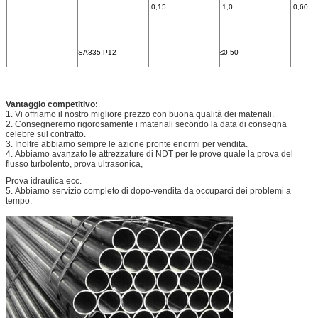
0,15
1,0
0,60
SA335 P12
≤0.50
0.05∼
0.30∼
0,15
0,61
Vantaggio competitivo:
1.
Vi offriamo il nostro migliore prezzo con buona qualità dei materiali.
2.
Consegneremo rigorosamente i materiali secondo la data di consegna
SA335 P22
≤0.50
celebre sul contratto.
3.
Inoltre abbiamo sempre le azione pronte enormi per vendita.
4.
Abbiamo avanzato le attrezzature di NDT per le prove quale la prova del
0.05∼
0.30∼
flusso turbolento, prova ultrasonica,
0,15
0,60
Prova idraulica ecc.
5.
Abbiamo servizio completo di dopo-vendita da occuparci dei problemi a
tempo.
SA335 P5
≤0.15
≤0.50
0.30∼
0,60
SA335 P91
0.08∼
0.20∼
0.30∼