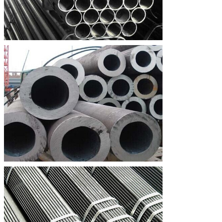
0,12
0,50
0,60
SA335 P92
≤0.50
0.07∼
0.30∼
0,13
0,60