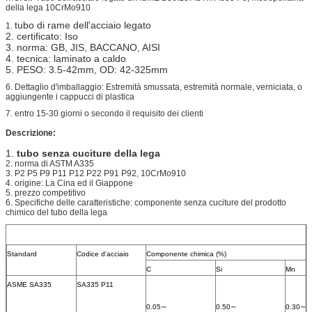
della lega 10CrMo910
tubo di rame dell'acciaio legato
1.
2. certificato: Iso
3. norma: GB, JIS, BACCANO, AISI
4. tecnica: laminato a caldo
5. PESO: 3.5-42mm, OD: 42-325mm
6. Dettaglio d'imballaggio: Estremità smussata, estremità normale, verniciata, o
aggiungente i cappucci di plastica
7. entro 15-30 giorni o secondo il requisito dei clienti
Descrizione:
1.
tubo senza cuciture della lega
2. norma di ASTM A335
3. P2 P5 P9 P11 P12 P22 P91 P92, 10CrMo910
4. origine: La Cina ed il Giappone
5. prezzo competitivo
6. Specifiche delle caratteristiche: componente senza cuciture del prodotto
chimico del tubo della lega
Standard
Codice d'acciaio
Componente chimica (%)
C
Si
Mn
ASME SA335
SA335 P11
0.05∼
0.50∼
0.30∼