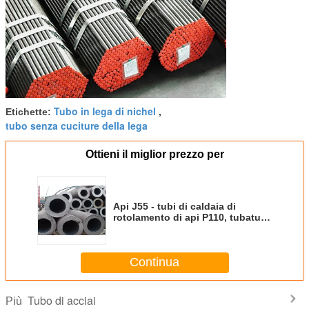
Tubo in lega di nichel
Etichette:
,
tubo senza cuciture della lega
Ottieni il miglior prezzo per
Api J55 - tubi di caldaia di
rotolamento di api P110, tubatura
d'acciaio rotonda per la caldaia
ASTM A335
Continua
Tubo di acciai
Più