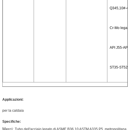
Q345,10#-45
Cr-Mo lega,
API J55-API 
ST35-ST52,
Applicazioni:
per la caldaia
Specifiche:
Merci:
Tubo dell'acciaio legato di ASME B36.10 ASTM A335 P5, metropolitana