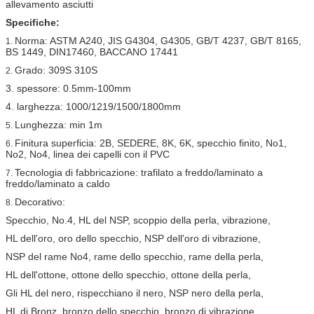
allevamento asciutti
Specifiche:
Norma: ASTM A240, JIS G4304, G4305, GB/T 4237, GB/T 8165,
1.
BS 1449, DIN17460, BACCANO 17441
Grado: 309S 310S
2.
3. spessore: 0.5mm-100mm
4. larghezza: 1000/1219/1500/1800mm
Lunghezza: min 1m
5.
Finitura superficia: 2B, SEDERE, 8K, 6K, specchio finito, No1,
6.
No2, No4, linea dei capelli con il PVC
Tecnologia di fabbricazione: trafilato a freddo/laminato a
7.
freddo/laminato a caldo
Decorativo:
8.
Specchio, No.4, HL del NSP, scoppio della perla, vibrazione,
HL dell'oro, oro dello specchio, NSP dell'oro di vibrazione,
NSP del rame No4, rame dello specchio, rame della perla,
HL dell'ottone, ottone dello specchio, ottone della perla,
Gli HL del nero, rispecchiano il nero, NSP nero della perla,
HL di Bronz, bronzo dello specchio, bronzo di vibrazione,