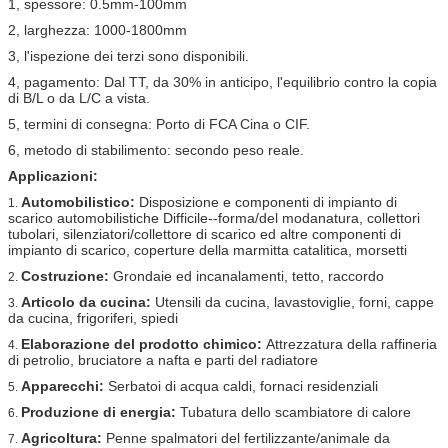
1, spessore: 0.5mm-100mm
2, larghezza: 1000-1800mm
3, l'ispezione dei terzi sono disponibili.
4, pagamento: Dal TT, da 30% in anticipo, l'equilibrio contro la copia
di B/L o da L/C a vista.
5, termini di consegna: Porto di FCA Cina o CIF.
6, metodo di stabilimento: secondo peso reale.
Applicazioni:
Automobilistico:
Disposizione e componenti di impianto di
1.
scarico automobilistiche Difficile--forma/del modanatura, collettori
tubolari, silenziatori/collettore di scarico ed altre componenti di
impianto di scarico, coperture della marmitta catalitica, morsetti
Costruzione:
Grondaie ed incanalamenti, tetto, raccordo
2.
Articolo da cucina:
Utensili da cucina, lavastoviglie, forni, cappe
3.
da cucina, frigoriferi, spiedi
Elaborazione del prodotto chimico:
Attrezzatura della raffineria
4.
di petrolio, bruciatore a nafta e parti del radiatore
Apparecchi:
Serbatoi di acqua caldi, fornaci residenziali
5.
Produzione di energia:
Tubatura dello scambiatore di calore
6.
Agricoltura:
Penne spalmatori del fertilizzante/animale da
7.