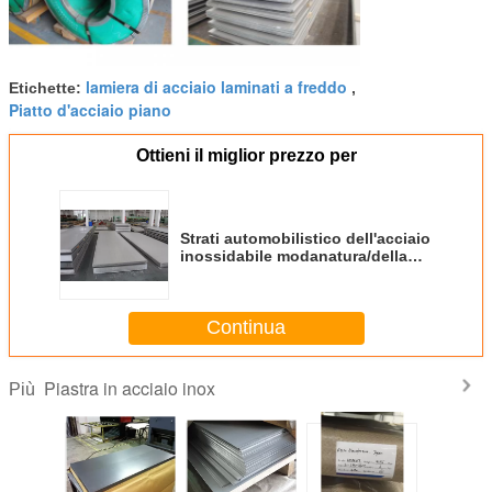
lamiera di acciaio laminati a freddo
Etichette:
,
Piatto d'acciaio piano
Ottieni il miglior prezzo per
Strati automobilistico dell'acciaio
inossidabile modanatura/della
disposizione 304 una larghezza
di 1000 - 1800 millimetri
Continua
Piastra in acciaio inox
Più