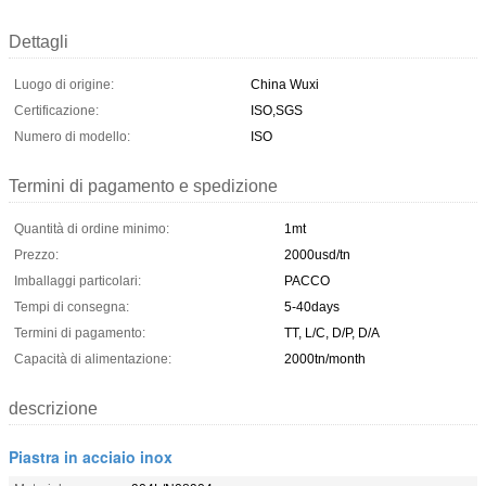
Dettagli
Luogo di origine:
China Wuxi
Certificazione:
ISO,SGS
Numero di modello:
ISO
Termini di pagamento e spedizione
Quantità di ordine minimo:
1mt
Prezzo:
2000usd/tn
Imballaggi particolari:
PACCO
Tempi di consegna:
5-40days
Termini di pagamento:
TT, L/C, D/P, D/A
Capacità di alimentazione:
2000tn/month
descrizione
Piastra in acciaio inox