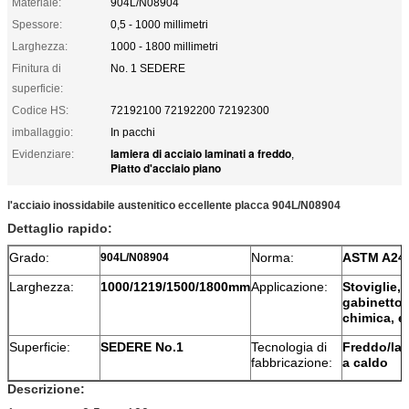
Materiale:
904L/N08904
Spessore:
0,5 - 1000 millimetri
Larghezza:
1000 - 1800 millimetri
Finitura di
No. 1 SEDERE
superficie:
Codice HS:
72192100 72192200 72192300
imballaggio:
In pacchi
lamiera di acciaio laminati a freddo
Evidenziare:
,
Piatto d'acciaio piano
l'acciaio inossidabile austenitico eccellente placca 904L/N08904
Dettaglio rapido:
Grado:
Norma:
ASTM A24
904L/N08904
Larghezza:
1000/1219/1500/1800mm
Applicazione:
Stoviglie,
gabinetto,
chimica, e
Superficie:
SEDERE No.1
Tecnologia di
Freddo/la
fabbricazione:
a caldo
Descrizione: