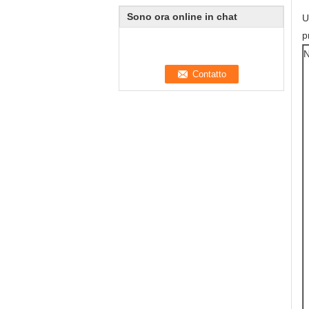
Sono ora online in chat
U
p
N