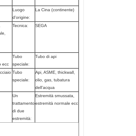
Luogo
La Cina (continente)
d'origine:
a
Tecnica:
SEGA
ale,
Tubo
Tubo di api
o ecc
speciale:
cciaio
Tubo
Api, ASME, thickwall,
speciale:
olio, gas, tubatura
dell'acqua
Un
Estremità smussata,
trattamento
estremità normale ecc
di due
estremità: