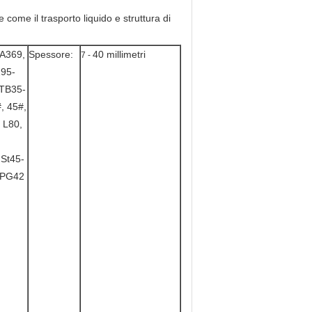
 come il trasporto liquido e struttura di
-A369,
Spessore:
40 millimetri
7 -
195-
TB35-
, 45#,
 L80,
 St45-
TPG42