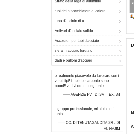
Strato della lega di alluminio
tubi dello scambiatore di calore
tubo d'acciaio di u
Antivari d'acciaio solido
Accessori per tubi d'acciaio
D
sfera in acciaio forgiato
dadi e bulloni d'acciaio
è realmente piacevole da lavorare con i
vostri tipi! i tubi del carbonio sono
buoni!! vedivi ordine seguente
—— AGENZIE PVT DI SAT TEX. Srl
il gruppo professionale, mi aiuta così
M
tanto
—— CO. DI TENUTA SAUDITA SRL DI
S
AL NAJIM