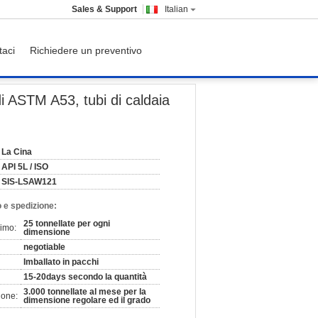
Sales & Support
Italian
taci
Richiedere un preventivo
a cuciture spessore di 40mm - di 7mm
i ASTM A53, tubi di caldaia
La Cina
API 5L / ISO
SIS-LSAW121
 e spedizione:
25 tonnellate per ogni
nimo:
dimensione
negotiable
Imballato in pacchi
15-20days secondo la quantità
3.000 tonnellate al mese per la
ione:
dimensione regolare ed il grado