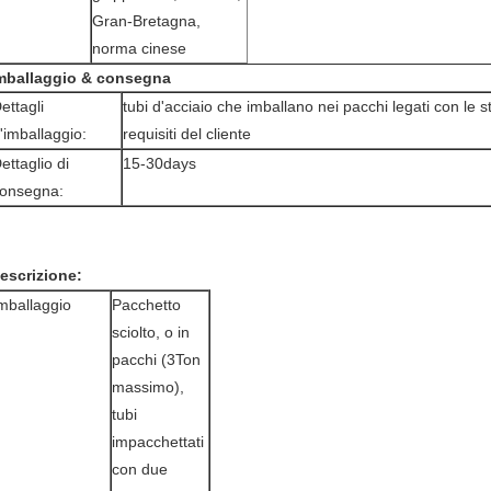
Gran-Bretagna,
norma cinese
mballaggio & consegna
ettagli
tubi d'acciaio che imballano nei pacchi legati con le st
'imballaggio:
requisiti del cliente
ettaglio di
15-30days
onsegna:
escrizione:
mballaggio
Pacchetto
sciolto, o in
pacchi (3Ton
massimo),
tubi
impacchettati
con due