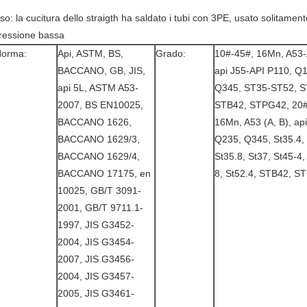
so: la cucitura dello straigth ha saldato i tubi con 3PE, usato solitamente
ressione bassa
orma:
Api, ASTM, BS,
Grado:
10#-45#, 16Mn, A53
BACCANO, GB, JIS,
api J55-API P110, Q
api 5L, ASTM A53-
Q345, ST35-ST52, S
2007, BS EN10025,
STB42, STPG42, 20#
BACCANO 1626,
16Mn, A53 (A, B), api
BACCANO 1629/3,
Q235, Q345, St35.4,
BACCANO 1629/4,
St35.8, St37, St45-4,
BACCANO 17175, en
8, St52.4, STB42, S
10025, GB/T 3091-
2001, GB/T 9711.1-
1997, JIS G3452-
2004, JIS G3454-
2007, JIS G3456-
2004, JIS G3457-
2005, JIS G3461-