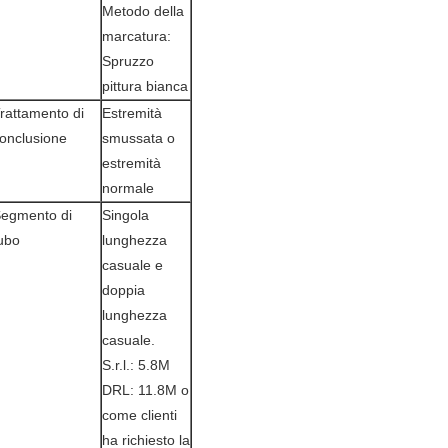
Metodo della
marcatura:
Spruzzo
pittura bianca
rattamento di
Estremità
onclusione
smussata o
estremità
normale
egmento di
Singola
ubo
lunghezza
casuale e
doppia
lunghezza
casuale.
S.r.l.: 5.8M
DRL: 11.8M o
come clienti
ha richiesto la