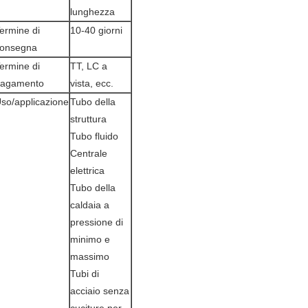
lunghezza
ermine di
10-40 giorni
onsegna
ermine di
TT, LC a
agamento
vista, ecc.
so/applicazione
Tubo della
struttura
Tubo fluido
Centrale
elettrica
Tubo della
caldaia a
pressione di
minimo e
massimo
Tubi di
acciaio senza