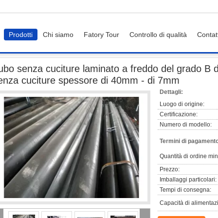
Prodotti
Chi siamo
Fatory Tour
Controllo di qualità
Contat
bo senza cuciture laminato a freddo del grado B di ASTM A53, tubi di caldaia senz
ubo senza cuciture laminato a freddo del grado B d
enza cuciture spessore di 40mm - di 7mm
Dettagli:
Luogo di origine:
Certificazione:
Numero di modello:
Termini di pagamento
Quantità di ordine mi
Prezzo:
Imballaggi particolari:
Tempi di consegna:
Capacità di alimentaz