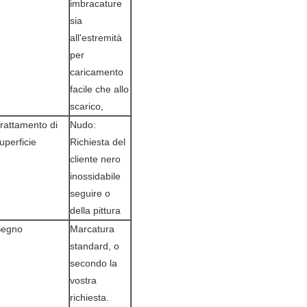
imbracature
sia
all'estremità
per
caricamento
facile che allo
scarico,
rattamento di
Nudo:
uperficie
Richiesta del
cliente nero
inossidabile
seguire o
della pittura
Segno
Marcatura
standard, o
secondo la
vostra
richiesta.