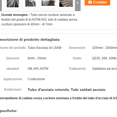
Contatto
Grande immagine :
Tubo senza cuciture laminato a
freddo del grado B di ASTM A53, tubi di caldaia senza
cuciture spessore di 40mm - di 7mm
escrizione di prodotto dettagliata
Nome del prodotto:
Tubo d'acciaio di LSAW
Dimensioni:
325mm - 2000m
Spessore:
6mm - 25mm
Grado:
Q235, 20#, 16Mn
standard:
GB, API, ASTM
Trattamento:
Saldatura ad arc
Applicazione:
Costruzione
Tubo d'acciaio rotondo
Tubi saldati acciaio
Evidenziare:
,
etropolitane di caldaia senza cuciture laminata a freddo del tubo d'acciaio 
pecifiche: