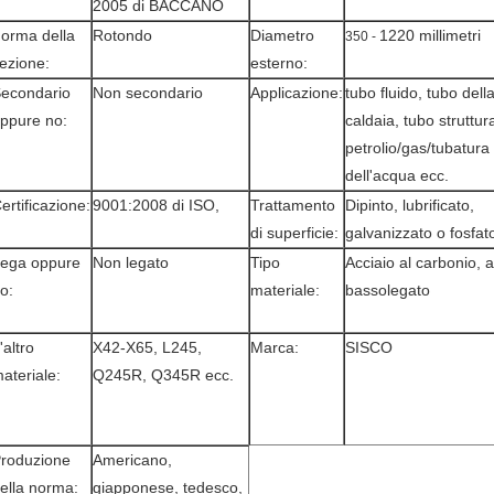
2005 di BACCANO
orma della
Rotondo
Diametro
1220 millimetri
350 -
ezione:
esterno:
econdario
Non secondario
Applicazione:
tubo fluido, tubo dell
ppure no:
caldaia, tubo struttur
petrolio/gas/tubatura
dell'acqua ecc.
ertificazione:
9001:2008 di ISO,
Trattamento
Dipinto, lubrificato,
di superficie:
galvanizzato o fosfat
ega oppure
Non legato
Tipo
Acciaio al carbonio, a
o:
materiale:
bassolegato
'altro
X42-X65, L245,
Marca:
SISCO
ateriale:
Q245R, Q345R ecc.
roduzione
Americano,
ella norma:
giapponese, tedesco,