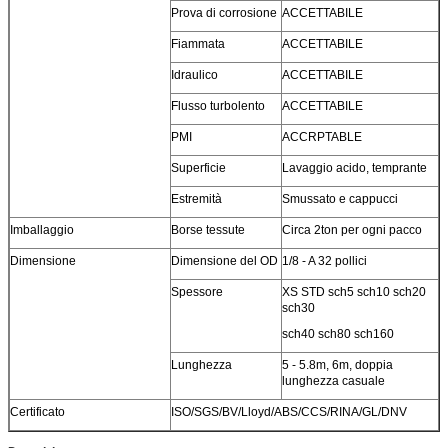
Prova di corrosione
ACCETTABILE
Fiammata
ACCETTABILE
Idraulico
ACCETTABILE
Flusso turbolento
ACCETTABILE
PMI
ACCRPTABLE
Superficie
Lavaggio acido, temprante
Estremità
Smussato e cappucci
Imballaggio
Borse tessute
Circa 2ton per ogni pacco
Dimensione
Dimensione del OD
1/8 - A 32 pollici
Spessore
XS STD sch5 sch10 sch20
sch30
sch40 sch80 sch160
Lunghezza
5 - 5.8m, 6m, doppia
lunghezza casuale
Certificato
ISO/SGS/BV/Lloyd/ABS/CCS/RINA/GL/DNV