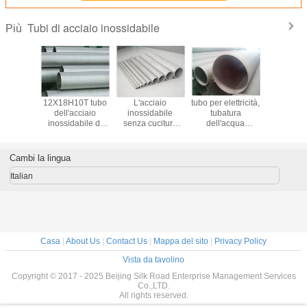
Tubi di acciaio inossidabile
Più
ghi le
12X18H10T tubo
L'acciaio
tubo per elettricità,
Tubo s
in duplex
dell'acciaio
inossidabile
tubatura
cucit
uciture
inossidabile di
senza cuciture
dell'acqua
dell'ac
- 60mm
programma 40,
laminante a
temprata
inossidabi
cciaio
tubatura
freddo dell'en AISI
dell'acciaio
di ASTM
bile 2205
inossidabile
316L 317L di
inossidabile di
316 per il 
Cambi la lingua
afilati a
senza cuciture per
BACCANO
100mm
chimico/ca
rotolati
petrolio
convoglia Φ
dell'acciaio
a ac
Italian
6.00mm - Φ 610
inossidabile 304
millimetri
Casa
|
About Us
|
Contact Us
|
Mappa del sito
|
Privacy Policy
Vista da tavolino
Copyright © 2017 - 2025 Beijing Silk Road Enterprise Management Services
Co.,LTD.
All rights reserved.