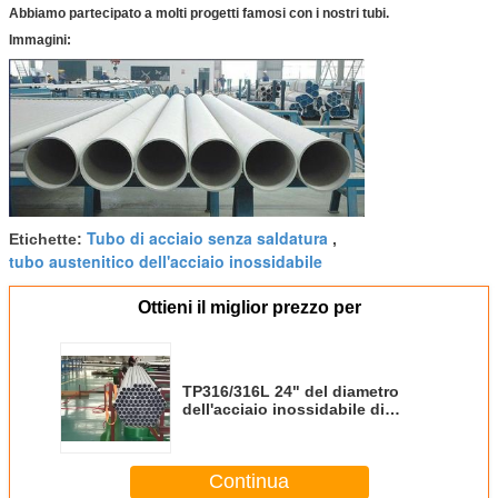
Abbiamo partecipato a molti progetti famosi con i nostri tubi.
Immagini:
Tubo di acciaio senza saldatura
Etichette:
,
tubo austenitico dell'acciaio inossidabile
Ottieni il miglior prezzo per
TP316/316L 24" del diametro
dell'acciaio inossidabile di
lunghezza dei tubi 5 - 12 metri
senza cuciture
Continua