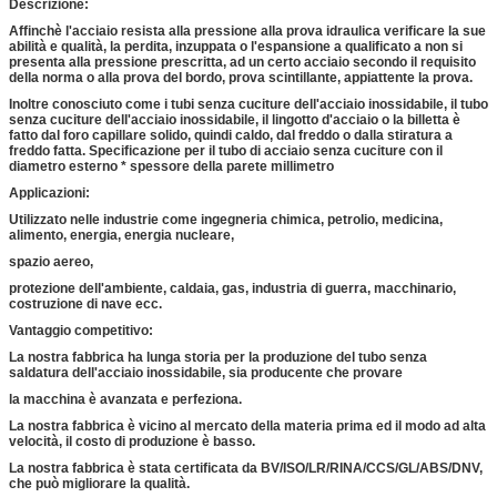
Descrizione:
Affinchè l'acciaio resista alla pressione alla prova idraulica verificare la sue
abilità e qualità, la perdita, inzuppata o l'espansione a qualificato a non si
presenta alla pressione prescritta, ad un certo acciaio secondo il requisito
della norma o alla prova del bordo, prova scintillante, appiattente la prova.
Inoltre conosciuto come i tubi senza cuciture dell'acciaio inossidabile, il tubo
senza cuciture dell'acciaio inossidabile, il lingotto d'acciaio o la billetta è
fatto dal foro capillare solido, quindi caldo, dal freddo o dalla stiratura a
freddo fatta. Specificazione per il tubo di acciaio senza cuciture con il
diametro esterno * spessore della parete millimetro
Applicazioni:
Utilizzato nelle industrie come ingegneria chimica, petrolio, medicina,
alimento, energia, energia nucleare,
spazio aereo,
protezione dell'ambiente, caldaia, gas, industria di guerra, macchinario,
costruzione di nave ecc.
Vantaggio competitivo:
La nostra fabbrica ha lunga storia per la produzione del tubo senza
saldatura dell'acciaio inossidabile, sia producente che provare
la macchina è avanzata e perfeziona.
La nostra fabbrica è vicino al mercato della materia prima ed il modo ad alta
velocità, il costo di produzione è basso.
La nostra fabbrica è stata certificata da BV/ISO/LR/RINA/CCS/GL/ABS/DNV,
che può migliorare la qualità.