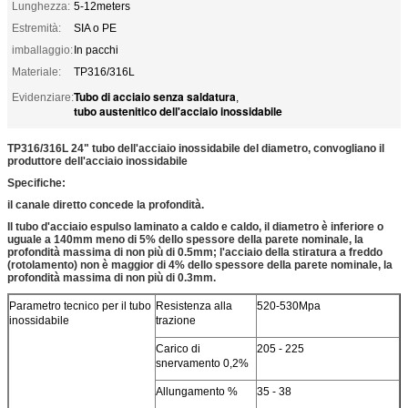
Lunghezza:
5-12meters
Estremità:
SIA o PE
imballaggio:
In pacchi
Materiale:
TP316/316L
Tubo di acciaio senza saldatura
Evidenziare:
,
tubo austenitico dell'acciaio inossidabile
TP316/316L 24" tubo dell'acciaio inossidabile del diametro, convogliano il
produttore dell'acciaio inossidabile
Specifiche:
il canale diretto concede la profondità.
Il tubo d'acciaio espulso laminato a caldo e caldo, il diametro è inferiore o
uguale a 140mm meno di 5% dello spessore della parete nominale, la
profondità massima di non più di 0.5mm; l'acciaio della stiratura a freddo
(rotolamento) non è maggior di 4% dello spessore della parete nominale, la
profondità massima di non più di 0.3mm.
Parametro tecnico per il tubo
Resistenza alla
520-530Mpa
inossidabile
trazione
Carico di
205 - 225
snervamento 0,2%
Allungamento %
35 - 38